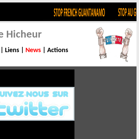
e Hicheur
|
Liens
|
News
|
Actions