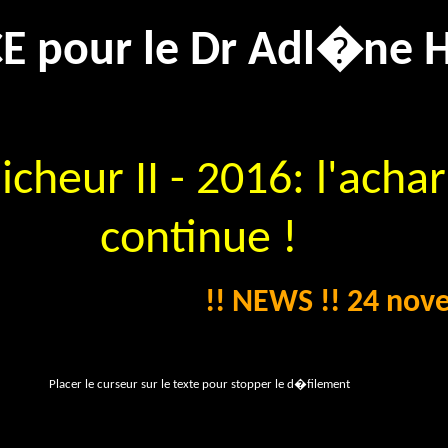
CE pour le Dr Adl�ne
cheur II - 2016: l'ach
continue !
!! NEWS !! 24 novembre
Placer le curseur sur le texte pour stopper le d�filement