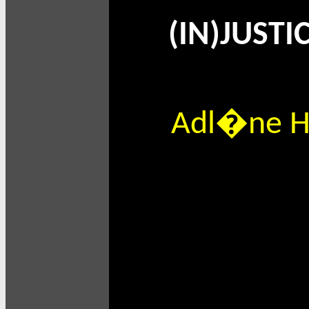
(IN)JUSTI
Adl�ne Hi