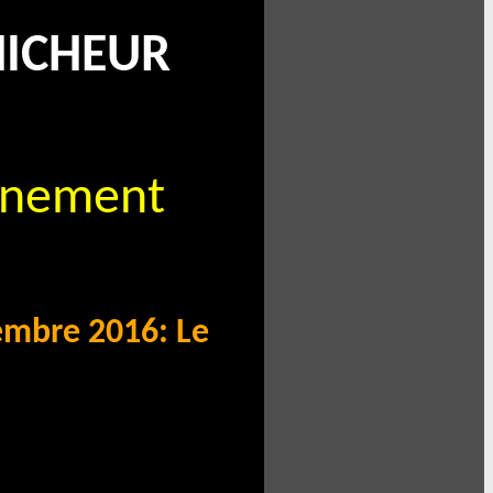
 HICHEUR
arnement
 2016: Le CVSAH reprend son so