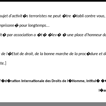
sujet d'activit�s terroristes ne peut �tre �tabli contre vous, 
prisonn� pour longtemps...
ilit� par association a �t� �lev� � une place d'honneur dans
de l�Etat de droit, de la bonne marche de la proc�dure et de
te.
]
la F�d�ration Internationale des Droits de l�Homme, intitul� �
l�ar